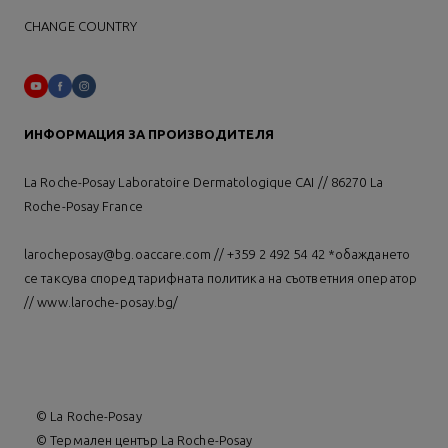
CHANGE COUNTRY
ИНФОРМАЦИЯ ЗА ПРОИЗВОДИТЕЛЯ
La Roche-Posay Laboratoire Dermatologique CAI // 86270 La
Roche-Posay France
larocheposay@bg.oaccare.com // +359 2 492 54 42 *обаждането
се таксува според тарифната политика на съответния оператор
//
www.laroche-posay.bg/
© La Roche-Posay
© Термален център La Roche-Posay