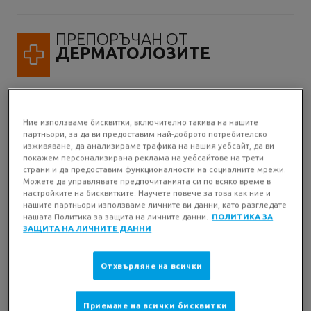
ПРЕПОРЪЧАН ОТ
ДЕРМАТОЛОЗИТЕ
Слънцезащитен продукт под формата на
стик със SPF50+
Ние използваме бисквитки, включително такива на нашите
Иновативен филтър MEXORYL400: най-
партньори, за да ви предоставим най-доброто потребителско
ефективният UV филтър срещу най-
изживяване, да анализираме трафика на нашия уебсайт, да ви
покажем персонализирана реклама на уебсайтове на трети
проникващите UV лъчи: ултрадългите
страни и да предоставим функционалности на социалните мрежи.
UVA*.
Можете да управлявате предпочитанията си по всяко време в
настройките на бисквитките. Научете повече за това как ние и
* [380–400 nm] = дълги UVA/ [380–400 nm] =
нашите партньори използваме личните ви данни, като разгледате
края на UV спектъра, който наричаме
нашата Политика за защита на личните данни.
ПОЛИТИКА ЗА
ултрадълги UVA.
ЗАЩИТА НА ЛИЧНИТЕ ДАННИ
Много лесен за нанасяне, с невидима
текстура, подходяща за всички фототипове
Отхвърляне на всички
кожа, не оставя следи по брадата.
Приемане на всички бисквитки