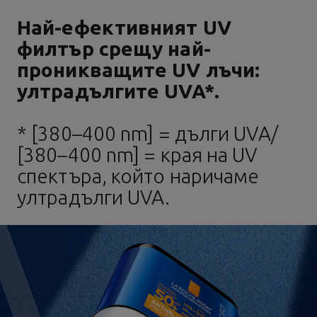
Най-ефективният UV
филтър срещу най-
проникващите UV лъчи:
ултрадългите UVA*.
* [380–400 nm] = дълги UVA/
[380–400 nm] = края на UV
спектъра, който наричаме
ултрадълги UVA.