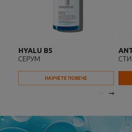
HYALU B5
ANT
СЕРУМ
СТИ
СЛЪ
ЗА
НАУЧЕТЕ ПОВЕЧЕ
SPF