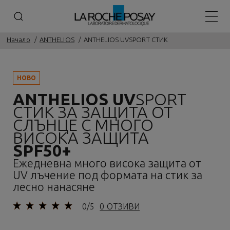
Основ
Начало
ANTHELIOS
ANTHELIOS UVSPORT СТИК
НОВО
ANTHELIOS UV
SPORT
СТИК ЗА ЗАЩИТА ОТ
СЛЪНЦЕ С МНОГО
ВИСОКА ЗАЩИТА
SPF50+
Ежедневна много висока защита от
UV лъчение под формата на стик за
лесно нанасяне
0/5
0 ОТЗИВИ