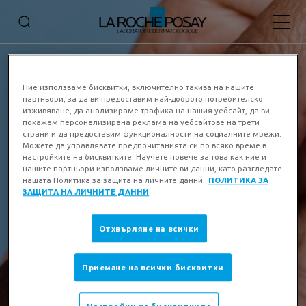
Основ
Ние използваме бисквитки, включително такива на нашите
партньори, за да ви предоставим най-доброто потребителско
изживяване, да анализираме трафика на нашия уебсайт, да ви
покажем персонализирана реклама на уебсайтове на трети
страни и да предоставим функционалности на социалните мрежи.
Можете да управлявате предпочитанията си по всяко време в
настройките на бисквитките. Научете повече за това как ние и
нашите партньори използваме личните ви данни, като разгледате
нашата Политика за защита на личните данни.
ПОЛИТИКА ЗА
ЗАЩИТА НА ЛИЧНИТЕ ДАННИ
Отхвърляне на всички
Приемане на всички бисквитки