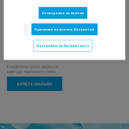
Отхвърляне на всички
Приемане на всички бисквитки
ТЕРМАЛНА ВОДА
Настройки на бисквитките
(0)
Ежедневна грижа дори и за
най-чувствителните типове
кожа: новородени, бебета,
деца.
КУПЕТЕ ОНЛАЙН