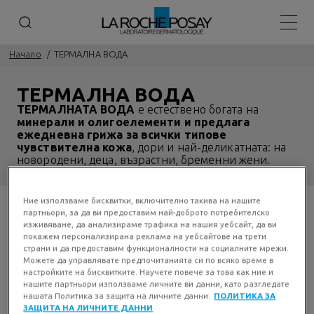
Основ
Начало
ТЕРМАЛНА ВОДА
ТЕРМАЛНА ВОДА
ТЕРМАЛНАТА ВОДА
е естествено богата на
минерали и олигоелементи и предлага
ежедневна грижа за всички типове
чувствителна кожа
, дори и най-деликатната: на
новородени, деца, възрастни, бременни жени.
Ние използваме бисквитки, включително такива на нашите
1 ПРОДУКТА
партньори, за да ви предоставим най-доброто потребителско
изживяване, да анализираме трафика на нашия уебсайт, да ви
покажем персонализирана реклама на уебсайтове на трети
страни и да предоставим функционалности на социалните мрежи.
Можете да управлявате предпочитанията си по всяко време в
настройките на бисквитките. Научете повече за това как ние и
нашите партньори използваме личните ви данни, като разгледате
нашата Политика за защита на личните данни.
ПОЛИТИКА ЗА
ЗАЩИТА НА ЛИЧНИТЕ ДАННИ