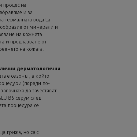
я процес на
забравяме и за
а термалната вода La
нообразие от минерали и
вяване на кожната
та и предпазване от
реенето на кожата.
злични дерматологични
та е сезонът, в който
оцедури (поради по-
 започнаха да зачестяват
ALU B5 серум след
ата процедура се
а грижа, но са с