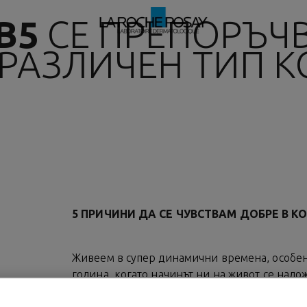
B5
СЕ ПРЕПОРЪЧ
 РАЗЛИЧЕН ТИП 
5 ПРИЧИНИ ДА СЕ ЧУВСТВАМ ДОБРЕ В К
Живеем в супер динамични времена, особен
година, когато начинът ни на живот се нало
рамките на кратък период от време. Ето защ