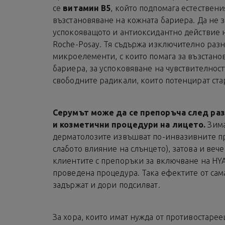
се
витамин В5
, който подпомага естествени
възстановяване на кожната бариера. Да не 
успокояващото и антиоксидантно действие н
Roche-Posay. Тя съдържа изключително раз
микроелементи, с които помага за възстано
бариера, за успоковяване на чувствителност
свободните радикали, които потенцират ста
Серумът може да се препоръча след ра
и козметични процедури на лицето.
Зима
дерматолозите извъшват по-инвазивните пр
слабото влияние на слънцето), затова и вече
клиентите с препоръки за включване на HY
проведена процедура. Така ефектите от сам
задържат и дори подсилват.
За хора, които имат нужда от противостареещ