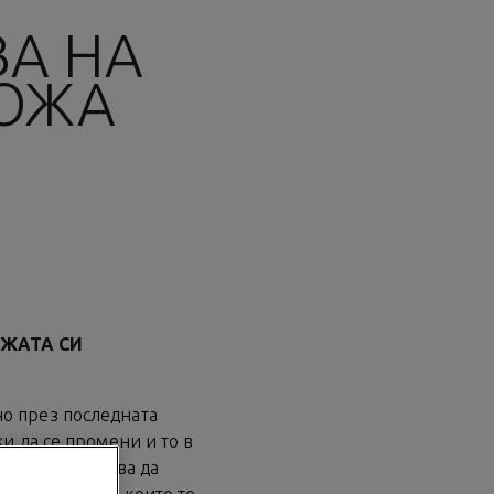
ВА НА
КОЖА
ОЖАТА СИ
о през последната
жи да се промени и то в
о човек започва да