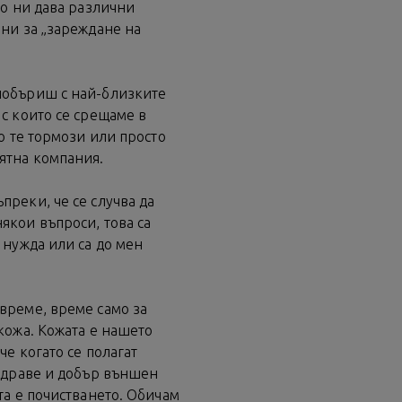
то ни дава различни
ини за „зареждане на
побъриш с най-близките
с които се срещаме в
то те тормози или просто
ятна компания.
преки, че се случва да
якои въпроси, това са
 нужда или са до мен
време, време само за
кожа. Кожата е нашето
че когато се полагат
 здраве и добър външен
та е почистването. Обичам