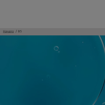
Начало
B5