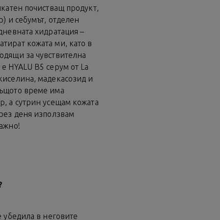
икатен почистващ продукт,
р) и себумът, отделен
дневната хидратация –
тират кожата ми, като в
одящи за чувствителна
 е HYALU B5 серум от La
киселина, мадекасозид и
същото време има
р, а сутрин усещам кожата
През деня използвам
ажно!
?
е убедила в неговите