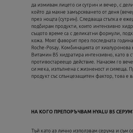
да измивам лицето си сутрин и вечер, с дел
който да махне замърсяването от деня (вече
през нощта (сутрин). Следваща стъпка е еже
подбирам продукти, които интензивно хидра
същото време са с деликатни формули, подх
кожа. Моят фаворит през последната година
Roche-Posay. Комбинацията от хиалуронова 
Витамин В5 хидратира интензивно, като в 
противостареещо действие. Нанасям го вече
си мека, изпълнена с жизненост и сияеща. 
продукт със слънцезащитен фактор, това е в
НA КОГО ПРЕПОРЪЧВАМ HYALU B5 СЕРУМ
Тъй като аз лично използвам серума и съм с