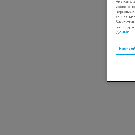
Ние използ
доброто по
персонализ
социалните
бисквиткит
разгледате
ДАННИ
Настрой