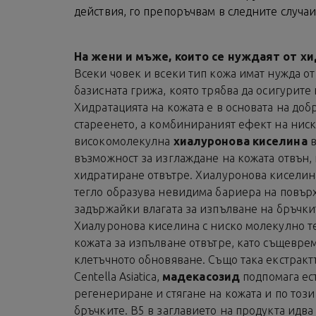
действия, го препоръчвам в следните случаи
На жени и мъже, които се нуждаят от х
Всеки човек и всеки тип кожа имат нужда от
базисната грижа, която трябва да осигурите
Хидратацията на кожата е в основата на до
стареенето, а комбинираният ефект на нис
високомолекулна
хиалуронова киселина
в
възможност за изглаждане на кожата отвън,
хидратиране отвътре. Хиалуронова киселин
тегло образува невидима бариера на повърх
задържайки влагата за изпълване на бръчк
Хиалуронова киселина с ниско молекулно т
кожата за изпълване отвътре, като същевр
клетъчното обновяване. Също така екстракт
Centella Asiatica,
мадекасозид
подпомага ес
регенериране и стягане на кожата и по този
бръчките. В5 в заглавието на продукта идв