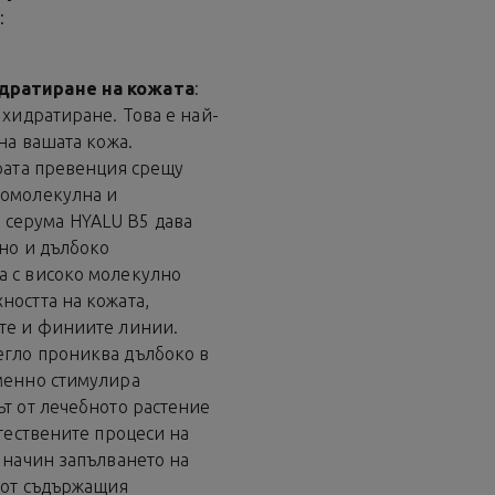
:
идратиране на кожата
:
 хидратиране. Това е най-
 на вашата кожа.
брата превенция срещу
комолекулна и
 серума HYALU B5 дава
 но и дълбоко
а с високо молекулно
ността на кожата,
ите и финиите линии.
егло прониква дълбоко в
еменно стимулира
ът от лечебното растение
тествените процеси на
 начин запълването на
а от съдържащия