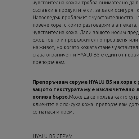
чувствителна кожа
и трябва внимателно да 
съставки в продуктите си, за да си осигурят
Напоследък проблемът с чувствителността на
повече хора, с които разговарям в аптеката, 
чувствителна кожа. Дали защото носим пред
ежедневно и продължително през деня или 
на живот, но когато кожата стане чувствите
става ограничен и HYALU B5 е един от първи
препоръчвам.
Препоръчвам серума HYALU B5 на хора с 
защото текстурата му е изключително л
попива бързо.
Може да се ползва както сутр
клиентът е с по-суха кожа, препоръчвам доп
се нанася и крем.
HYALU B5 СЕРУМ