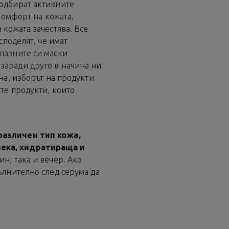
подбират активните
 комфорт на кожата.
 кожата зачестява. Все
споделят, че имат
пазните си маски
заради друго в начина ни
лна, изборът на продукти
те продукти, които
различен тип кожа,
ека, хидратираща и
ин, така и вечер. Ако
ълнително след серума да