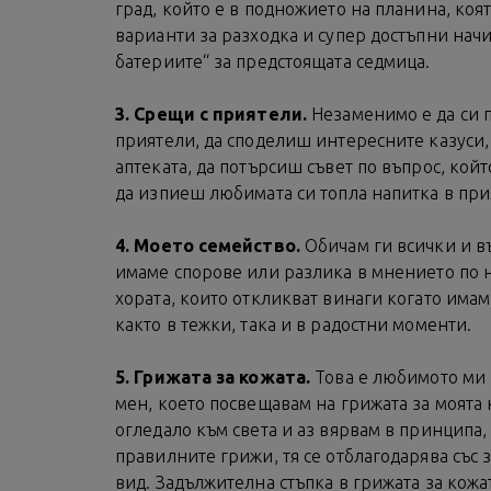
град, който е в подножието на планина, коя
варианти за разходка и супер достъпни нач
батериите“ за предстоящата седмица.
3. Срещи с приятели.
Незаменимо е да си 
приятели, да споделиш интересните казуси, 
аптеката, да потърсиш съвет по въпрос, кой
да изпиеш любимата си топла напитка в при
4. Моето семейство.
Обичам ги всички и въ
имаме спорове или разлика в мнението по н
хората, които откликват винаги когато имам
както в тежки, така и в радостни моменти.
5. Грижата за кожата.
Това е любимото ми 
мен, което посвещавам на грижата за моята 
огледало към света и аз вярвам в принципа, 
правилните грижи, тя се отблагодарява със
вид. Задължителна стъпка в грижата за кожа