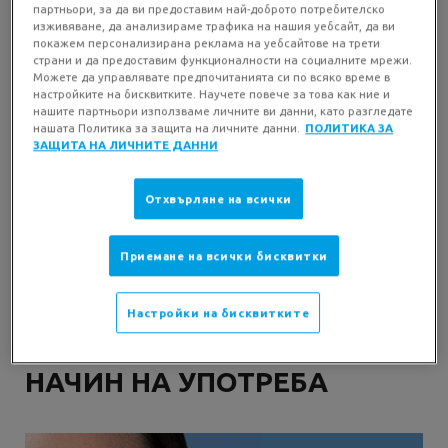
партньори, за да ви предоставим най-доброто потребителско
изживяване, да анализираме трафика на нашия уебсайт, да ви
покажем персонализирана реклама на уебсайтове на трети
страни и да предоставим функционалности на социалните мрежи.
ПРОТИВ НЕСЪВЪРШЕНСТВА
Можете да управлявате предпочитанията си по всяко време в
настройките на бисквитките. Научете повече за това как ние и
Отпушва порите и намалява натрупването на себум
нашите партньори използваме личните ви данни, като разгледате
за по-малко несъвършенства
нашата Политика за защита на личните данни.
ПОЛИТИКА ЗА
ЗАЩИТА НА ЛИЧНИТЕ ДАННИ
Отхвърляне на всички
ПРОТИВ БЕЛЕЗИ
Белезите избледняват, а тенът става по-равномерен
Приемане на всички бисквитки
и сияен.
Настройки на бисквитките
НАЧИН НА УПОТРЕБА