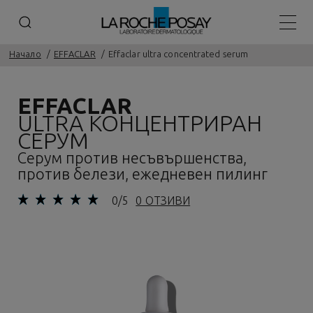
Основ
Начало
EFFACLAR
Effaclar ultra concentrated serum
EFFACLAR
ULTRA КОНЦЕНТРИРАН
СЕРУМ
Серум против несъвършенства,
против белези, ежедневен пилинг
0/5
0 ОТЗИВИ