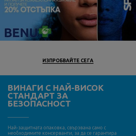
ИЗПРОБВАЙТЕ СЕГA
ВИНАГИ С НАЙ-ВИСОК
СТАНДАРТ ЗА
БЕЗОПАСНОСТ
Най-защитната опаковка, свързвана само с
необходимите консерванти, за да се гарантира