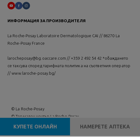
ИНФОРМАЦИЯ ЗА ПРОИЗВОДИТЕЛЯ
La Roche-Posay Laboratoire Dermatologique CAI // 86270 La
Roche-Posay France
larocheposay@bg.oaccare.com // +359 2 492 54 42 *обаждането
се таксува според тарифната политика на съответния оператор
//
www.laroche-posay.bg/
© La Roche-Posay
© Термален център La Roche-Posay
© Getty Images
КУПЕТЕ ОНЛАЙН
НАМЕРЕТЕ АПТЕКА
© Thinkstock
© L'OREAL