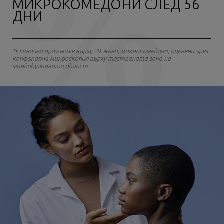
МИКРОКОМЕДОНИ СЛЕД 56
ДНИ
*клинично проучване върху 29 жени, микрокомедони, оценени чрез
конфокална микроскопия върху тестваната зона на
мандибуларната област