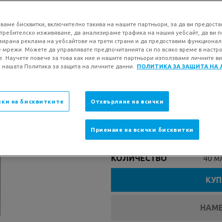
ПРЕПОРЪЧ
ДЕРМАТОЛ
ваме бисквитки, включително такива на нашите партньори, за да ви предоста
требителско изживяване, да анализираме трафика на нашия уебсайт, да ви 
ирана реклама на уебсайтове на трети страни и да предоставим функционал
 мрежи. Можете да управлявате предпочитанията си по всяко време в настр
Ежедневен хидратир
е. Научете повече за това как ние и нашите партньори използваме личните ви
чувствителна кожа,
 нашата Политика за защита на личните данни.
ПОЛИТИКА ЗА ЗАЩИТА НА
Мощно успокояващо
признаците на разд
ки на бисквитките
Отхвърляне на всички
Тестван върху кожа
формула.
Следваща страница
Приемане на всички бисквитки
Volu
КОЛИЧЕСТВО
40 м
КУП
НАМЕ