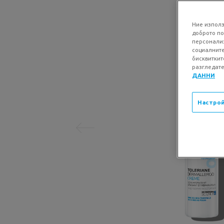
Ние използ
доброто по
персонализ
социалните
бисквиткит
разгледате
Предишна страница
ДАННИ
Настрой