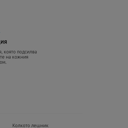
ЦИЯ
, която подсилва
те на кожния
ом.
Колкото лешник