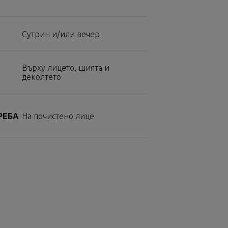
Сутрин и/или вечер
Върху лицето, шията и
деколтето
РЕБА
На почистено лице