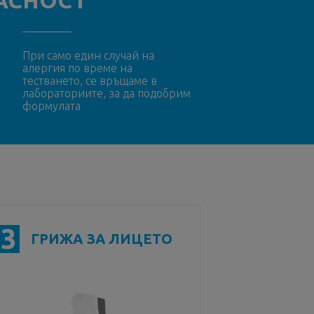
ПАСНОСТ
При само един случай на
алергия по време на
тестването, се връщаме в
лабораториите, за да подобрим
формулата
3
ГРИЖА ЗА ЛИЦЕТО