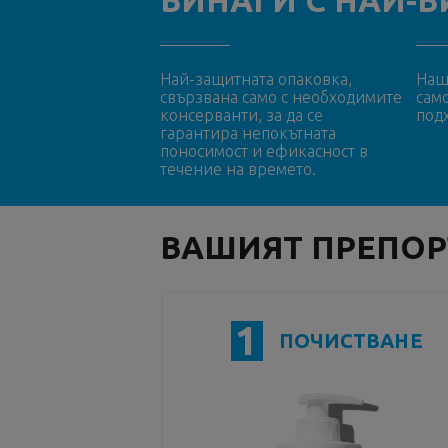
ВИНАГИ С НАЙ-В
Най-защитната опаковка,
Наш
свързвана само с необходимите
сам
консерванти, за да се
под
гарантира непокътната
поносимост и ефикасност в
течение на времето.
ВАШИЯТ ПРЕПОР
1
ПОЧИСТВАНЕ