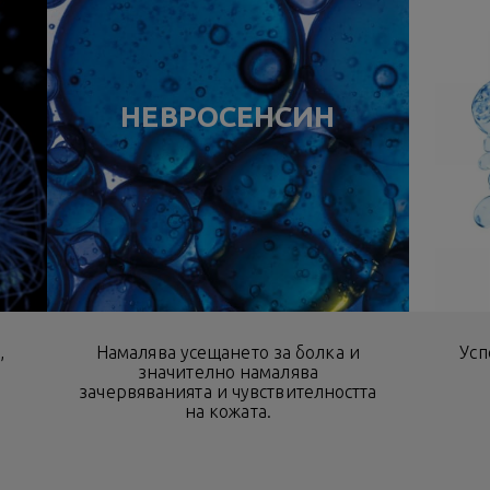
НЕВРОСЕНСИН
,
Намалява усещането за болка и
Усп
значително намалява
зачервяванията и чувствителността
на кожата.