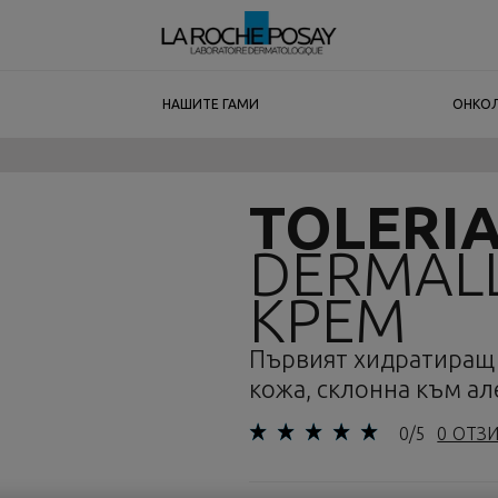
НАШИТЕ ГАМИ
OНКО
TOLERI
DERMAL
КРЕМ
Първият хидратиращ к
кожа, склонна към ал
0/5
0 ОТЗ