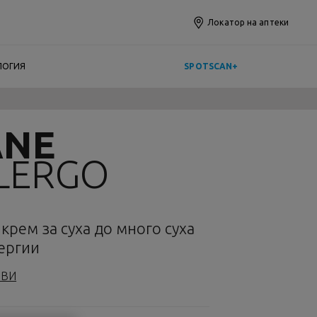
Локатор на аптеки
ЛОГИЯ
SPOTSCAN+
ANE
LERGO
рем за суха до много суха
ергии
ИВИ