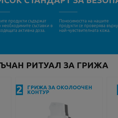
ИСОК СТАНДАРТ ЗА БЕЗО
ите продукти съдържат
Поносимостта на нашите
о необходимите съставки в
продукти се проверява върху
ходящата активна доза.
най-чувствителната кожа.
ЪЧАН РИТУАЛ ЗА ГРИЖА
2
ГРИЖА ЗА ОКОЛООЧЕН
КОНТУР