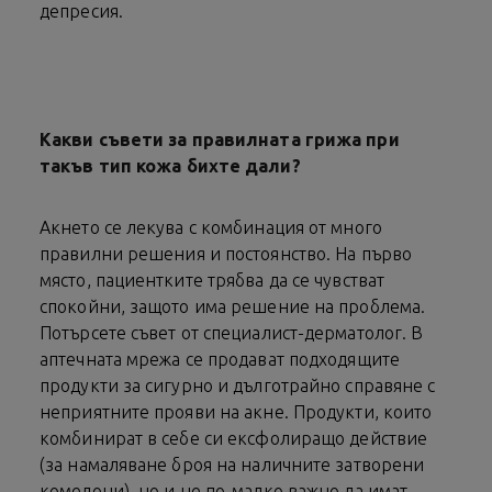
депресия.
Какви съвети за правилната грижа при
такъв тип кожа бихте дали?
Акнето се лекува с комбинация от много
правилни решения и постоянство. На първо
място, пациентките трябва да се чувстват
спокойни, защото има решение на проблема.
Потърсете съвет от специалист-дерматолог. В
аптечната мрежа се продават подходящите
продукти за сигурно и дълготрайно справяне с
неприятните прояви на акне. Продукти, които
комбинират в себе си ексфолиращо действие
(за намаляване броя на наличните затворени
комедони), но и не по-малко важно да имат