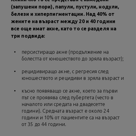
(запушени пори), папули, пустули, нодули,
белези и хиперпигментации. Над 40% от
жените на възраст между 20 и 40 години
все още имат акне, като то се разделя на
три подвида:
персистиращо акне (продължение на
болестта от юношеството до зряла възраст);
рецидивиращо акне, с регресия след
юношеството и рецидиви в зряла възраст и
късно появяващо се акне, което за първи
път се проявява след пубертета (често в
началото или средата на двадесетте
години). Средната възраст е около 24
години и 10% от пациентите са на възраст
от 35 до 44 години.