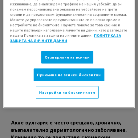
на света, което го прави осмото най-
изживяване, да анализираме трафика на нашия уебсайт, да ви
покажем персонализирана реклама на уебсайтове на трети
разпространено заболяване.
страни и да предоставим функционалности на социалните мрежи.
Епидемиологичните проучвания показват, че
Можете да управлявате предпочитанията си по всяко време в
акнето е най-често при тийнейджъри, като
настройките на бисквитките. Научете повече за това как ние и
нашите партньори използваме личните ви данни, като разгледате
момчетата са по-често засегнати, особено при
нашата Политика за защита на личните данни.
ПОЛИТИКА ЗА
по-тежки форми на заболяването. Докато при
ЗАЩИТА НА ЛИЧНИТЕ ДАННИ
акне на зрялата възраст, т.е. след 20-22 г.
процентът на дамите с акне превалира и е над
Отхвърляне на всички
60%.
Приемане на всички бисквитки
Настройки на бисквитките
Има ли разлика между тийнейджърското
акне и това при 20-30-годишните хора
Акне вулгарис е често срещано, хронично,
възпалително дерматологично заболяване.
Клинично то се представя с комедони