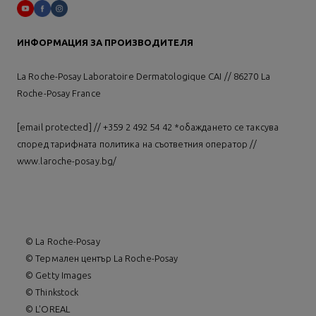
ИНФОРМАЦИЯ ЗА ПРОИЗВОДИТЕЛЯ
La Roche-Posay Laboratoire Dermatologique CAI // 86270 La
Roche-Posay France
[email protected]
// +359 2 492 54 42 *обаждането се таксува
според тарифната политика на съответния оператор //
www.laroche-posay.bg/
© La Roche-Posay
© Термален център La Roche-Posay
© Getty Images
© Thinkstock
© L'OREAL