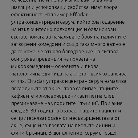
щадящи и успокояващи свойства, имат добра
ефективност. Например Effaclar
ултраконцентриран серум, който благодарение
на изключително подходящия и балансиран
състав, помага за намаляване броя на наличните
затворени комедони и също така много важно е
да се каже, че отново блгодарение на състава,
осигурява превенция на появата на
микрокомедони – основната и първа
патологична единица на акнето - всичко започва
от тях. Effaclar ултраконцентран серум намалява
последиците от акне - това са пигментациите -
кафявите и лилавочервеникави петна след
преминаване на упоритите “пъчици“. При акне
след 25-30-годишна възраст нашите пациенти
се притесняват освен от несъвършенствата от
акне, също и за появата на първите линии и
фини бръчици. В допълнение, серумът също