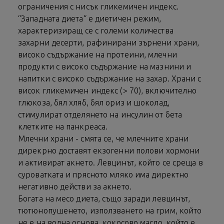
ограничения с нисък гликемичен индекс.
“Западната диета“ е диетичен режим,
характеризиращ се с големи количества
захарни десерти, рафинирани зърнени храни,
високо съдържание на протеини, млечни
продукти с високо съдържание на мазнини и
напитки с високо съдържание на захар. Храни с
висок гликемичен индекс (> 70), включително
глюкоза, бял хляб, бял ориз и шоколад,
стимулират отделянето на инсулин от бета
клетките на панкреаса.
Млечни храни - смята се, че млечните храни
дирекрно доставят екзогенни полови хормони
и активират акнето. Левцинът, който се среща в
суроватката и прясното мляко има директно
негативно действи за акнето.
Богата на месо диета, също заради левцинът,
тютюнопушенето, използването на грим, който
не е на водна основа, кокосово масло, който е