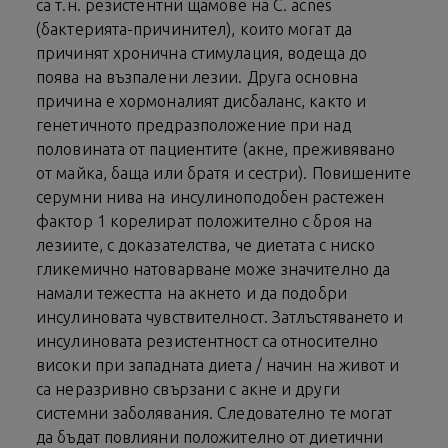
са т.н. резистентни щамове на С. acnes
(бактерията-причинител), които могат да
причинят хронична стимулация, водеща до
поява на възпалени лезии. Друга основна
причина е хормоналият дисбаланс, както и
генетичното предразположение при над
половината от пациентите (акне, преживявано
от майка, баща или братя и сестри). Повишените
серумни нива на инсулиноподобен растежен
фактор 1 корелират положително с броя на
лезиите, с доказателства, че диетата с ниско
гликемично натоварване може значително да
намали тежестта на акнето и да подобри
инсулиновата чувствителност. Затлъстяването и
инсулиновата резистентност са относително
високи при западната диета / начин на живот и
са неразривно свързани с акне и други
системни заболявания. Следователно те могат
да бъдат повлияни положително от диетични