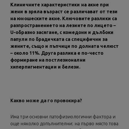
Клиничните характеристики на акне при
жени в зряла възраст се различават от тези
на юношеските акне. Ключовите разлики са
разпространението на лезиите по лицето –
U-образно засягане, с комедони и дълбоки
папули по брадичката са специфични за
жените, също и пъпчици по долната челюст
– около 11%. Друга разлика е по-често
формиране на постлезионални
хиперпигментации и белези.
Какво може да го провокира?
Има три основни патофизиологични фактора и
още няколко допълнителни: на първо място това