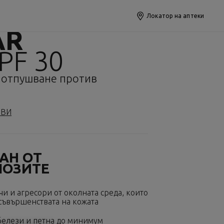
Локатор на аптеки
AR
PF 30
 отпушване против
и
ИВИ
АН ОТ
ЛОЗИТЕ
чи и агресори от околната среда, които
съвършенствата на кожата
белези и петна до минимум