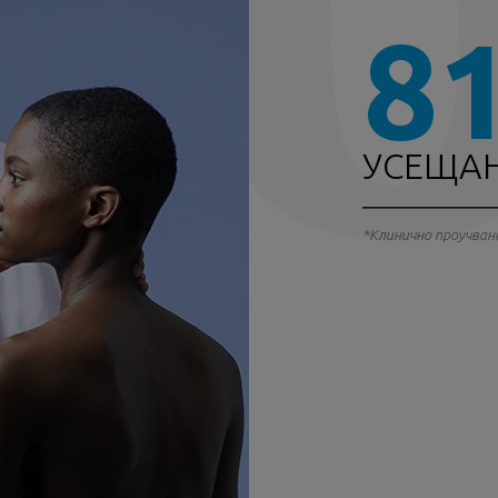
8
УСЕЩАН
*Клинично проучване