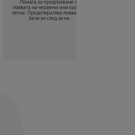
Помага за предпазване от
появата на червени или кафяви
петна. Предотвратява появата на
белези след акне.