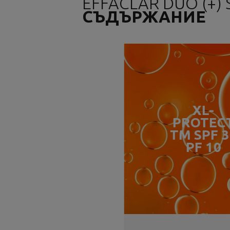
EFFACLAR DUO (+) 
СЪДЪРЖАНИЕ
XL-
PROTEC
TM SPF 3
PF 10