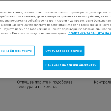
Всички предимства 
ежедневен хидрата
ваме бисквитки, включително такива на нашите партньори, за да ви предоста
требителско изживяване, да анализираме трафика на нашия уебсайт, да ви 
ирана реклама на уебсайтове на трети страни и да предоставим функционал
 мрежи. Можете да управлявате предпочитанията си по всяко време в настр
е. Научете повече за това как ние и нашите партньори използваме личните ви
Volu
КОЛИЧЕСТВО
40 м
 нашата Политика за защита на личните данни.
ПОЛИТИКА ЗА ЗАЩИТА НА
Следваща страница
ки на бисквитките
Отхвърляне на всички
ОЛЗИ
Приемане на всички бисквитки
ПОЧИСТВА
КОНТРО
Отпушва порите и подобрява
Контрол
текстурата на кожата.