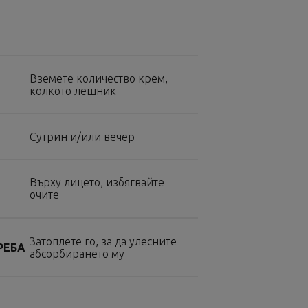
Вземете количество крем,
колкото лешник
Сутрин и/или вечер
Върху лицето, избягвайте
очите
Затоплете го, за да улесните
РЕБА
абсорбирането му