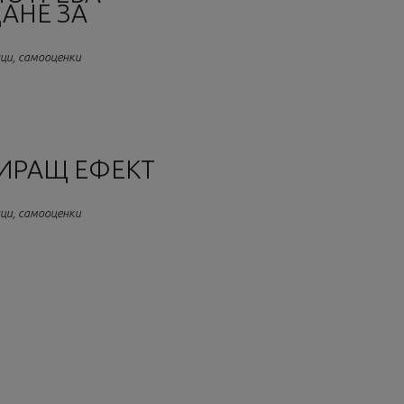
ЩАНЕ ЗА
лци, самооценки
ИРАЩ ЕФЕКТ
лци, самооценки