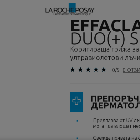
EFFACL
DUO(+) S
Коригираща грижа за
ултравиолетови лъч
0/5
0 ОТЗ
ПРЕПОРЪЧ
ДЕРМАТО
Предпазва от UV лъ
могат да влошат не
Свежда появата на 